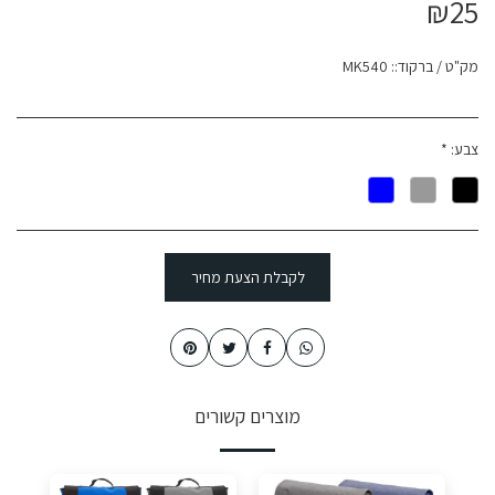
₪
25
מק"ט / ברקוד::
MK540
צבע:
*
לקבלת הצעת מחיר
מוצרים קשורים