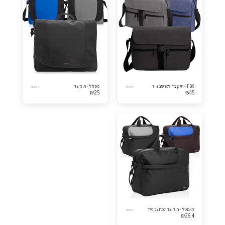
FBX - תיק צד למחשב נייד
מסלול - תיק צד
MK543
MK575
₪
25
₪
45
קאסטל - תיק צד למחשב נייד
MK551
₪
26.4