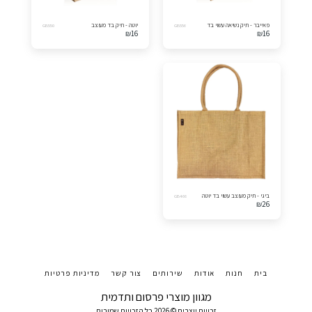
פאייבר - תיק נשיאה עשוי בד
יוטה - תיק בד מעוצב
GB550
GB556
₪
16
₪
16
ביגי - תיק מעוצב עשוי בד יוטה
GB466
₪
26
בית
חנות
אודות
שירותים
צור קשר
מדיניות פרטיות
מגוון מוצרי פרסום ותדמית
זכויות יוצרים © 2026 כל הזכויות שמורות