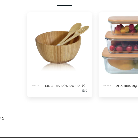
ויניגרט - סט סלט עשוי במבו
MK6780
MK9513
₪
0
בי