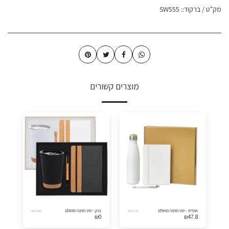
מק"ט / ברקוד::
SW555
מוצרים קשורים
אופיס - סט מתנה מושלם
בוק - סט מתנה מושלם
MK3080
MK3070
₪
0
₪
47.8