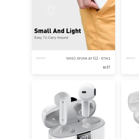
באדס - I12 זוג אוזניות כפתור
MGK9357
MGK9313
₪
37