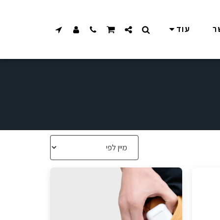
ר
עוד