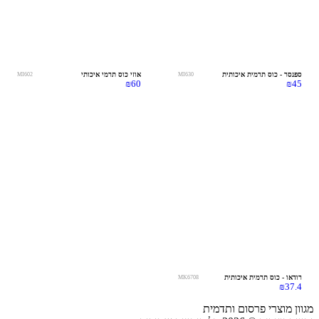
ספנסר - כוס תרמית איכותית
אוזי כוס תרמי איכותי
MI602
MI630
₪
60
₪
45
רודאו - כוס תרמית איכותית
MK6708
₪
37.4
מגוון מוצרי פרסום ותדמית