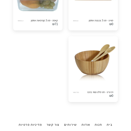
סוויט - סט 3 צנצנות אחסון
קאסה - סט 3 קופסאות אחסון
MK9513
KR9510
₪
71
₪
0
ויניגרט - סט סלט עשוי במבו
MK6780
₪
0
בית
חנות
אודות
שירותים
צור קשר
מדיניות פרטיות