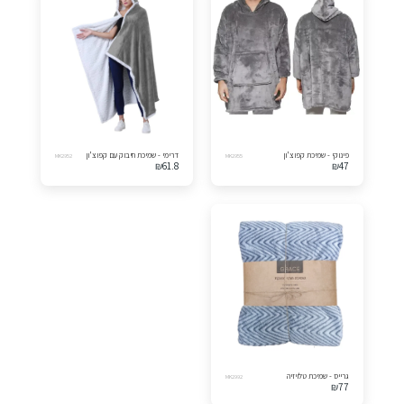
פינוקי - שמיכת קפוצ'ון
דרימי - שמיכת חיבוק עם קפוצ'ון
MK2952
MK2955
₪
61.8
₪
47
גרייס - שמיכת טלויזיה
MK2992
₪
77