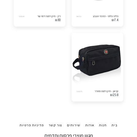
פליפ-פלופ - כפכפי אצבע
ריין - תיק רחצה דמוי עור
SW290
MK712
₪
30
₪
7.4
קראון - תיק רחצה מהודר
SW275
₪
25.8
בית
חנות
אודות
שירותים
צור קשר
מדיניות פרטיות
מגוון מוצרי פרסום ותדמית