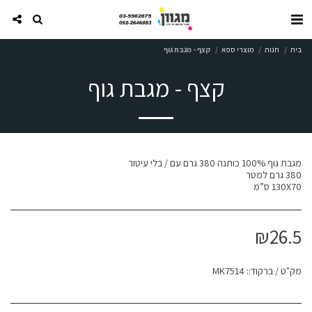
בית
חנות
מוצרי ספא
קצף - מגבת גוף
קצף - מגבת גוף
130X70 ס”מ
₪
26.5
מק"ט / ברקוד::
MK7514