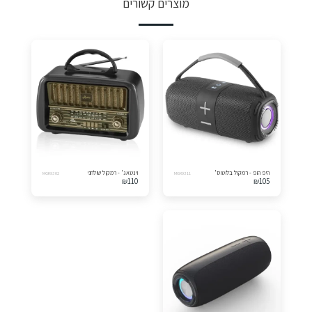
מוצרים קשורים
היפ הופ - רמקול בלוטוס'
וינטאג' - רמקול שולחני
MGK9302
MGK9311
₪
110
₪
105