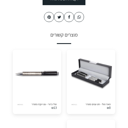
מוצרים קשורים
מארז הולי - סט עטים מהודר
הולי כדורי - עט יוקרה מהודר
MK5801
MK5811
₪
13
₪
0