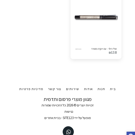
הולי רולר - עט יוקרה מהודר
MK5800
₪
13.8
בית
חנות
אודות
שירותים
צור קשר
מדיניות פרטיות
מגוון מוצרי פרסום ותדמית
זכויות יוצרים © 2026 כל הזכויות שמורות
נגישות
מופעל על-ידי
SITE123
-
בניית אתרים