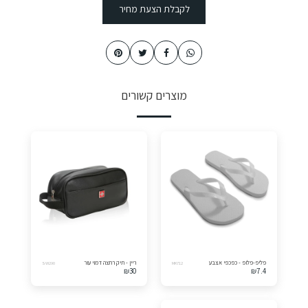
לקבלת הצעת מחיר
מוצרים קשורים
פליפ-פלופ - כפכפי אצבע
ריין - תיק רחצה דמוי עור
SW290
MK712
₪
30
₪
7.4