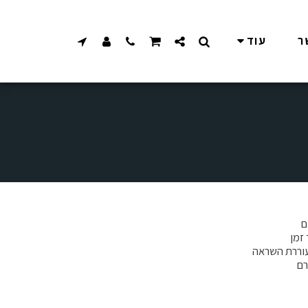
ר
עוד