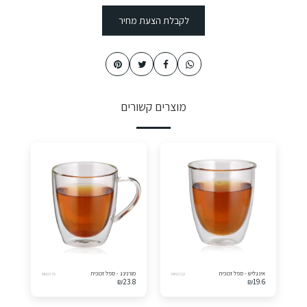
לקבלת הצעת מחיר
מוצרים קשורים
אינגליש - ספל זכוכית
מורנינג - ספל זכוכית
MK9370
MK9322
₪
23.8
₪
19.6