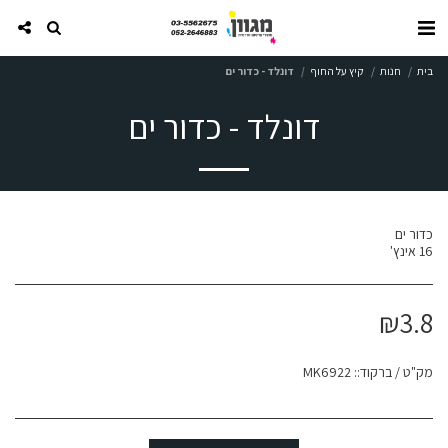
בית
חנות
קיץ על החוף
דונלד - כדור ים
דונלד - כדור ים
16 אינץ'
₪
3.8
מק"ט / ברקוד::
MK6922