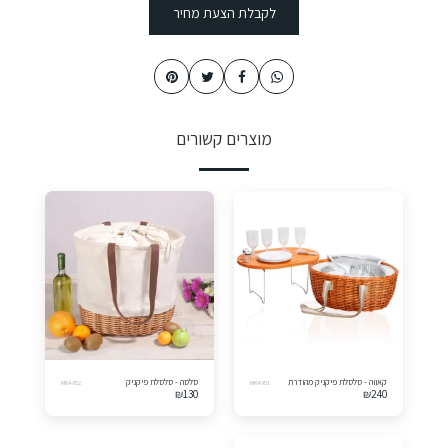
לקבלת הצעת מחיר
מוצרים קשורים
קאווה - סלסלת פיקניק מהודרת
סלסה - סלסלת פיקניק
MK4952
MK4951
₪
130
₪
240