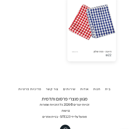
פיאצה - מפת שולחן
MK6948
₪
22
בית
חנות
אודות
שירותים
צור קשר
מדיניות פרטיות
מגוון מוצרי פרסום ותדמית
זכויות יוצרים © 2026 כל הזכויות שמורות
נגישות
מופעל על-ידי
SITE123
-
בניית אתרים