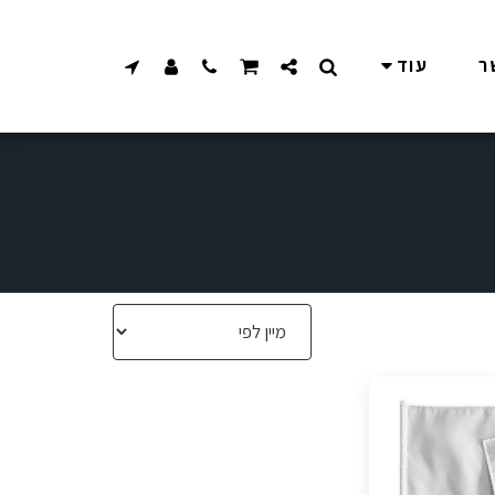
ר
עוד