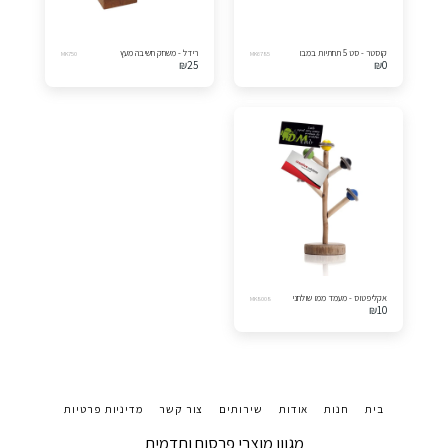
קוסטר - סט 5 תחתיות במבו
רידל - משחק חשיבה מעץ
MK750
MK6785
₪
25
₪
0
אקליפטוס - מעמד ממו שולחני
MK8008
₪
10
בית
חנות
אודות
שירותים
צור קשר
מדיניות פרטיות
מגוון מוצרי פרסום ותדמית