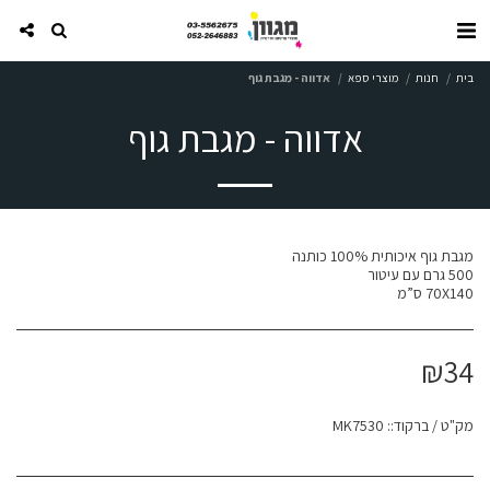
בית
חנות
מוצרי ספא
אדווה - מגבת גוף
אדווה - מגבת גוף
70X140 ס”מ
₪
34
מק"ט / ברקוד::
MK7530