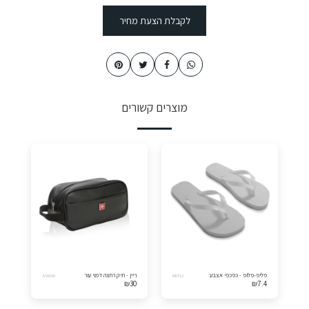
לקבלת הצעת מחיר
מוצרים קשורים
פליפ-פלופ - כפכפי אצבע
ריין - תיק רחצה דמוי עור
SW290
MK712
₪
30
₪
7.4